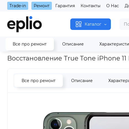
Trade-in
Ремонт
Гарантия
Контакты
О Нас
Д
Каталог
Все про ремонт
Описание
Характерист
Главная
Восстановление True Tone iPhone 11 Pro Max
Восстановление True Tone iPhone 11
Все про ремонт
Описание
Характер