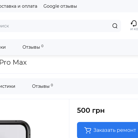
оставка и оплата
Google отзывы
и к
0
ики
Отзывы
 Pro Max
0
истики
Отзывы
500 грн
Заказать ремонт