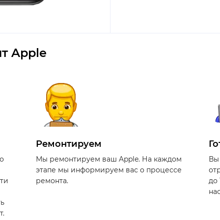
т Apple
Ремонтируем
Го
о
Мы ремонтируем ваш Apple. На каждом
Вы
этапе мы информируем вас о процессе
от
сти
ремонта.
до
на
ть
т.