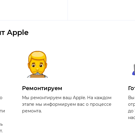
т Apple
Ремонтируем
Го
о
Мы ремонтируем ваш Apple. На каждом
Вы
этапе мы информируем вас о процессе
от
сти
ремонта.
до
на
ть
т.