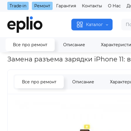
Trade-in
Ремонт
Гарантия
Контакты
О Нас
Д
Каталог
Все про ремонт
Описание
Характерист
Главная
Замена разъема для зарядки iPhone 11
Замена разъема зарядки iPhone 11:
Все про ремонт
Описание
Характер