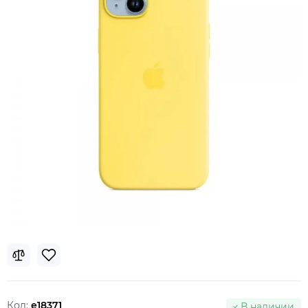
Код:
e18371
В наличии