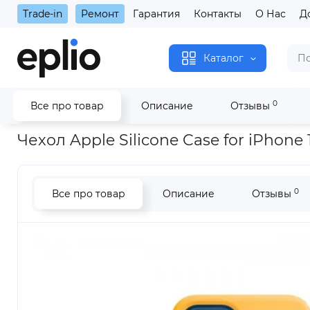
Trade-in
Ремонт
Гарантия
Контакты
О Нас
Д
Каталог
0
Все про товар
Описание
Отзывы
Главная
Чехол Apple Silicone Case for iPhone 12/12 Pro with 
Чехол Apple Silicone Case for iPhone 
0
Все про товар
Описание
Отзывы