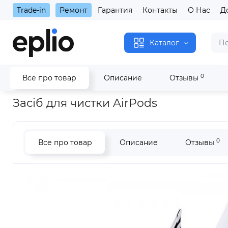
Trade-in
Ремонт
Гарантия
Контакты
О Нас
Д
Каталог
0
Все про товар
Описание
Отзывы
Главная
Засіб для чистки AirPods
Засіб для чистки AirPods
0
Все про товар
Описание
Отзывы