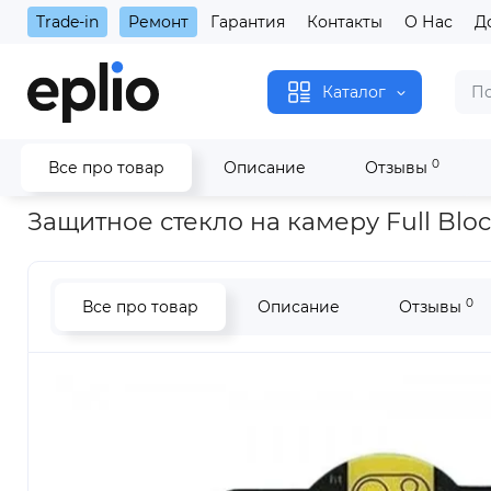
Trade-in
Ремонт
Гарантия
Контакты
О Нас
Д
Каталог
0
Все про товар
Описание
Отзывы
Главная
Защитное стекло на камеру Full Block для iPhone 13 
Защитное стекло на камеру Full Block
0
Все про товар
Описание
Отзывы