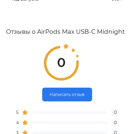
Отзывы о AirPods Max USB-C Midnight
0
Написать отзыв
5
0
4
0
3
0