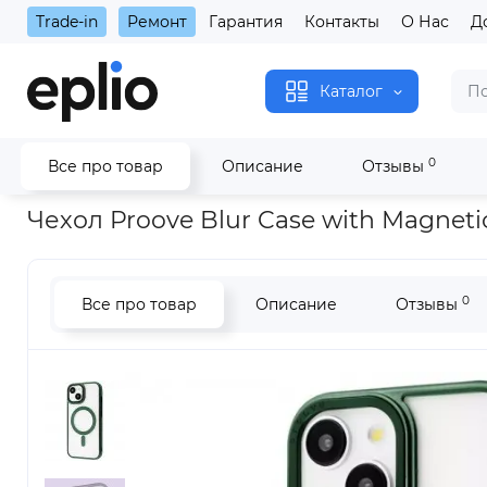
Trade-in
Ремонт
Гарантия
Контакты
О Нас
Д
Каталог
0
Все про товар
Описание
Отзывы
Главная
Чехол Proove Blur Case with Magnetic Ring iPhone 13
Чехол Proove Blur Case with Magnetic
0
Все про товар
Описание
Отзывы