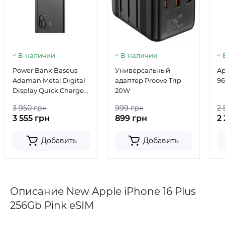
В наличии
В наличии
Power Bank Baseus
Универсальный
Ap
Adaman Metal Digital
адаптер Proove Trip
9
Display Quick Charge
20W
20000 mA/h 65W
3 950 грн
999 грн
2 
Black
3 555 грн
899 грн
2
Добавить
Добавить
Описание New Apple iPhone 16 Plus
256Gb Pink eSIM