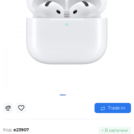
Trade-in
Код:
e23907
В наличии