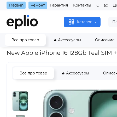
Trade-in
Ремонт
Гарантия
Контакты
О Нас
Д
Каталог
Все про товар
🔥 Аксессуары
Описание
Главная
New Apple iPhone 16 128Gb Teal SIM + eSIM
New Apple iPhone 16 128Gb Teal SIM 
Все про товар
🔥 Аксессуары
Описа