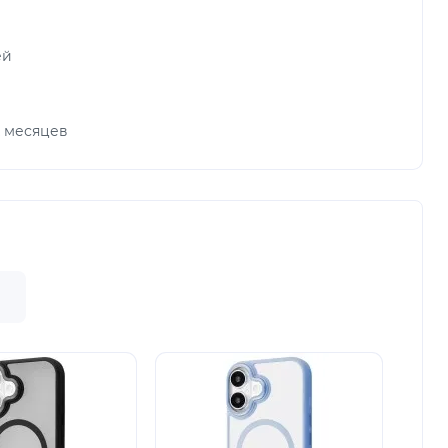
ей
х месяцев