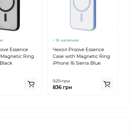
ии
В наличии
В 
ove Essence
Чехол Proove Essence
Чех
 Magnetic Ring
Case with Magnetic Ring
Cas
 Black
iPhone 16 Sierra Blue
iPho
Tit
929 грн
929
836 грн
836