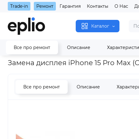
Trade-in
Ремонт
Гарантия
Контакты
О Нас
Д
Каталог
Все про ремонт
Описание
Характерист
Главная
Замена дисплея iPhone 15 Pro Max (Оригинал с гар
Замена дисплея iPhone 15 Pro Max (
Все про ремонт
Описание
Характер