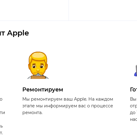
т Apple
Ремонтируем
Го
о
Мы ремонтируем ваш Apple. На каждом
Вы
этапе мы информируем вас о процессе
от
сти
ремонта.
до
на
ть
т.