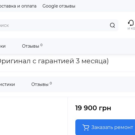
оставка и оплата
Google отзывы
и к
0
ики
Отзывы
антией 3 месяца)
Оригинал с гарантией 3 месяца)
0
истики
Отзывы
19 900 грн
Заказать ремонт