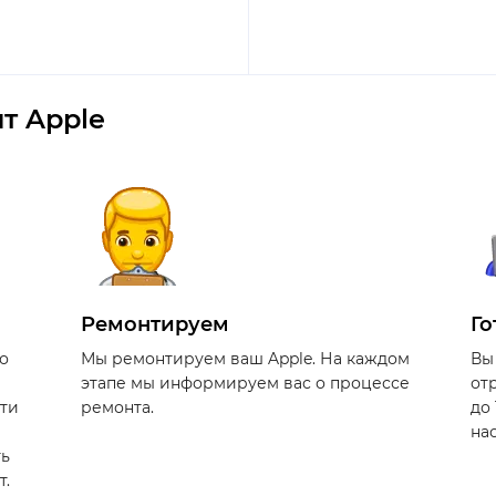
т Apple
Ремонтируем
Го
о
Мы ремонтируем ваш Apple. На каждом
Вы
этапе мы информируем вас о процессе
от
сти
ремонта.
до
на
ть
т.