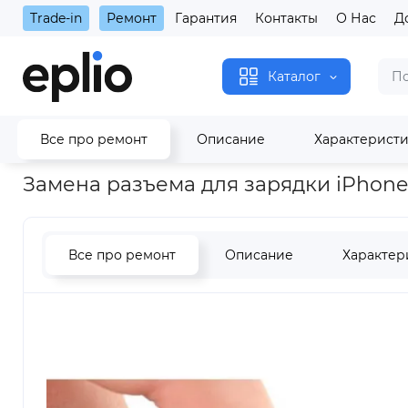
Trade-in
Ремонт
Гарантия
Контакты
О Нас
Д
Каталог
Все про ремонт
Описание
Характерист
Главная
Замена разъема для зарядки iPhone 15 Pro
Замена разъема для зарядки iPhone 
Все про ремонт
Описание
Характер