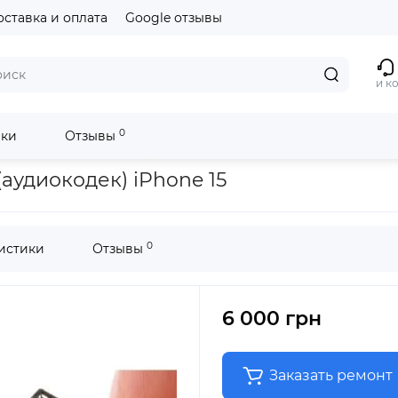
оставка и оплата
Google отзывы
и к
0
ики
Отзывы
hone 15
аудиокодек) iPhone 15
0
истики
Отзывы
6 000 грн
Заказать ремонт