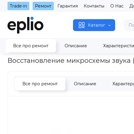
Trade-in
Ремонт
Гарантия
Контакты
О Нас
Д
Каталог
Все про ремонт
Описание
Характерист
Главная
Восстановление микросхемы звука (аудиокодек) iP
Восстановление микросхемы звука (
Все про ремонт
Описание
Характер