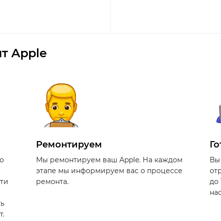
т Apple
Ремонтируем
Го
о
Мы ремонтируем ваш Apple. На каждом
Вы
этапе мы информируем вас о процессе
от
сти
ремонта.
до
на
ть
т.