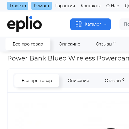
Trade-in
Ремонт
Гарантия
Контакты
О Нас
Д
Каталог
0
Все про товар
Описание
Отзывы
Главная
Power Bank Blueo Wireless Powerbank with Stand 1
Power Bank Blueo Wireless Powerban
0
Все про товар
Описание
Отзывы