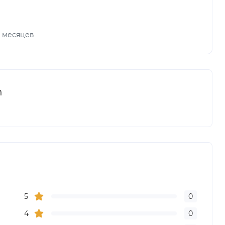
х месяцев
n
5
0
4
0