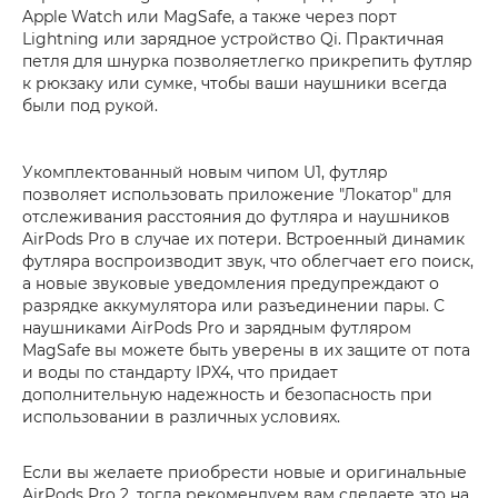
Apple Watch или MagSafe, а также через порт
Lightning или зарядное устройство Qi. Практичная
петля для шнурка позволяетлегко прикрепить футляр
к рюкзаку или сумке, чтобы ваши наушники всегда
были под рукой.
Укомплектованный новым чипом U1, футляр
позволяет использовать приложение "Локатор" для
отслеживания расстояния до футляра и наушников
AirPods Pro в случае их потери. Встроенный динамик
футляра воспроизводит звук, что облегчает его поиск,
а новые звуковые уведомления предупреждают о
разрядке аккумулятора или разъединении пары. С
наушниками AirPods Pro и зарядным футляром
MagSafe вы можете быть уверены в их защите от пота
и воды по стандарту IPX4, что придает
дополнительную надежность и безопасность при
использовании в различных условиях.
Если вы желаете приобрести новые и оригинальные
AirPods Pro 2, тогда рекомендуем вам сделаете это на