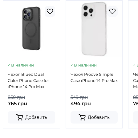
В наличии
В наличии
Чехол Blueo Dual
Чехол Proove Simple
Че
Color Phone Case for
Case iPhone 14 Pro Max
Ca
iPhone 14 Pro Max
Ma
Black MagSafe
850 грн
549 грн
8
765 грн
494 грн
7
Добавить
Добавить