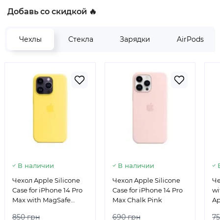
Добавь со скидкой 🔥
Чехлы
Стекла
Зарядки
AirPods
В наличии
В наличии
Чехол Apple Silicone
Чехол Apple Silicone
Че
Case for iPhone 14 Pro
Case for iPhone 14 Pro
wi
Max with MagSafe
Max Chalk Pink
Ap
Canary Yellow
Ma
850 грн
690 грн
75