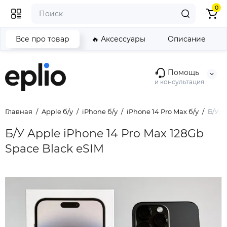
0
Все про товар
🔥 Аксессуары
Описание
Помощь
и консультация
Главная
Apple б/у
iPhone б/у
iPhone 14 Pro Max б/у
Б/У A
Б/У Apple iPhone 14 Pro Max 128Gb
Space Black eSIM