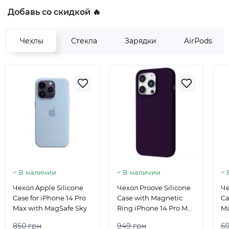
Добавь со скидкой 🔥
Чехлы
Стекла
Зарядки
AirPods
В наличии
В наличии
Чехол Apple Silicone
Чехол Proove Silicone
Че
Case for iPhone 14 Pro
Case with Magnetic
Ca
Max with MagSafe Sky
Ring iPhone 14 Pro Max
Ma
Elderberry
850 грн
949 грн
6