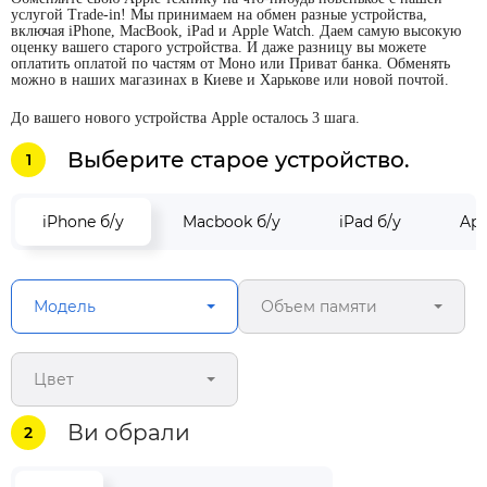
услугой Trade-in! Мы принимаем на обмен разные устройства,
включая iPhone, MacBook, iPad и Apple Watch. Даем самую высокую
оценку вашего старого устройства. И даже разницу вы можете
оплатить оплатой по частям от Моно или Приват банка. Обменять
можно в наших магазинах в Киеве и Харькове или новой почтой.
До вашего нового устройства Apple осталось 3 шага.
Выберите старое устройство.
1
iPhone б/у
Macbook б/у
iPad б/у
App
Модель
Объем памяти
Цвет
Ви обрали
2