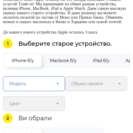
услугой Trade-in! Мы принимаем на обмен разные устройства,
включая iPhone, MacBook, iPad и Apple Watch. Даем самую высокую
оценку вашего старого устройства. И даже разницу вы можете
оплатить оплатой по частям от Моно или Приват банка. Обменять
можно в наших магазинах в Киеве и Харькове или новой почтой.
До вашего нового устройства Apple осталось 3 шага.
Выберите старое устройство.
1
iPhone б/у
Macbook б/у
iPad б/у
App
Модель
Объем памяти
Цвет
Ви обрали
2