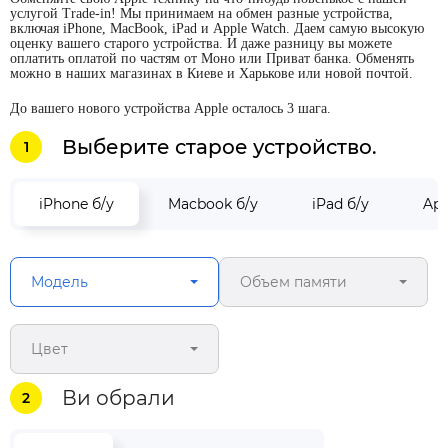
услугой Trade-in! Мы принимаем на обмен разные устройства,
включая iPhone, MacBook, iPad и Apple Watch. Даем самую высокую
оценку вашего старого устройства. И даже разницу вы можете
оплатить оплатой по частям от Моно или Приват банка. Обменять
можно в наших магазинах в Киеве и Харькове или новой почтой.
До вашего нового устройства Apple осталось 3 шага.
Выберите старое устройство.
1
iPhone б/у
Macbook б/у
iPad б/у
App
Модель
Объем памяти
Цвет
Ви обрали
2