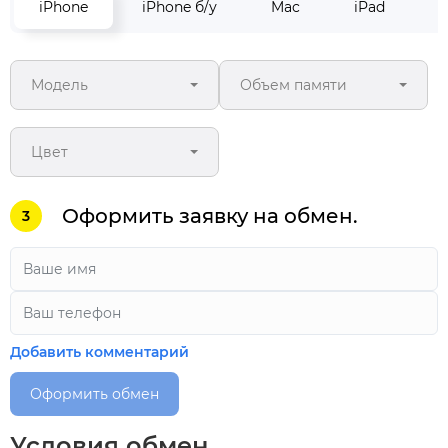
iPhone
iPhone б/у
Mac
iPad
M
Модель
Объем памяти
Цвет
Оформить заявку на обмен.
3
Добавить комментарий
Оформить обмен
Условия обмен