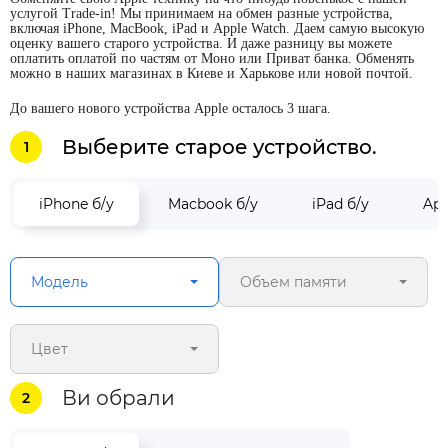
услугой Trade-in! Мы принимаем на обмен разные устройства,
включая iPhone, MacBook, iPad и Apple Watch. Даем самую высокую
оценку вашего старого устройства. И даже разницу вы можете
оплатить оплатой по частям от Моно или Приват банка. Обменять
можно в наших магазинах в Киеве и Харькове или новой почтой.
До вашего нового устройства Apple осталось 3 шага.
Выберите старое устройство.
1
iPhone б/у
Macbook б/у
iPad б/у
App
Модель
Объем памяти
Цвет
Ви обрали
2