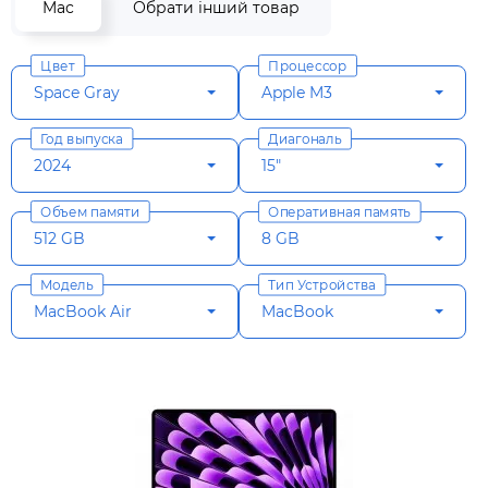
Mac
Обрати інший товар
Цвет
Процессор
Space Gray
Apple M3
Год выпуска
Диагональ
2024
15"
Объем памяти
Оперативная память
512 GB
8 GB
Модель
Тип Устройства
MacBook Air
MacBook