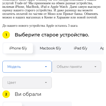
услугой Trade-in! Мы принимаем на обмен разные устройства,
включая iPhone, MacBook, iPad и Apple Watch. Даем самую высокую
оценку вашего старого устройства. И даже разницу вы можете
оплатить оплатой по частям от Моно или Приват банка. Обменять
можно в наших магазинах в Киеве и Харькове или новой почтой.
До вашего нового устройства Apple осталось 3 шага.
Выберите старое устройство.
1
iPhone б/у
Macbook б/у
iPad б/у
App
Модель
Объем памяти
Цвет
Ви обрали
2