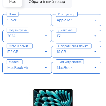
Mac
Обрати інший товар
Цвет
Процессор
Silver
Apple M3
Год выпуска
Диагональ
2024
13"
Объем памяти
Оперативная память
512 GB
16 GB
Модель
Тип Устройства
MacBook Air
MacBook