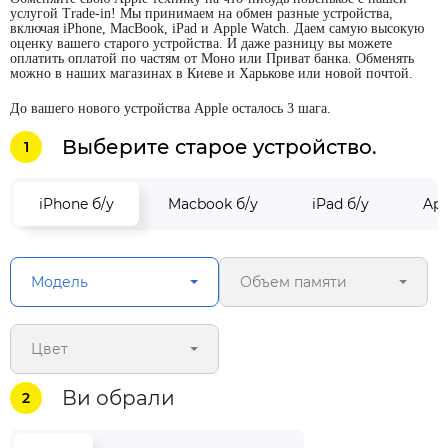
услугой Trade-in! Мы принимаем на обмен разные устройства,
включая iPhone, MacBook, iPad и Apple Watch. Даем самую высокую
оценку вашего старого устройства. И даже разницу вы можете
оплатить оплатой по частям от Моно или Приват банка. Обменять
можно в наших магазинах в Киеве и Харькове или новой почтой.
До вашего нового устройства Apple осталось 3 шага.
Выберите старое устройство.
1
iPhone б/у
Macbook б/у
iPad б/у
App
Модель
Объем памяти
Цвет
Ви обрали
2