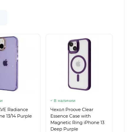
ии
В наличии
В 
VE Radiance
Чехол Proove Clear
Чех
ne 13/14 Purple
Essence Case with
Ess
Magnetic Ring iPhone 13
Mag
Deep Purple
Ora