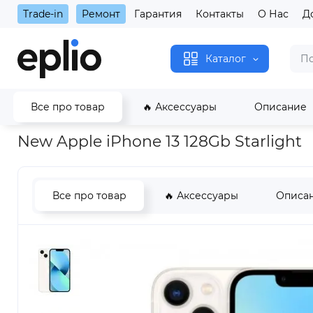
Trade-in
Ремонт
Гарантия
Контакты
О Нас
Д
Каталог
Все про товар
🔥 Аксессуары
Описание
Главная
iPhone
iPhone 13
New Apple iPhone 13 128Gb Star
New Apple iPhone 13 128Gb Starlight
Все про товар
🔥 Аксессуары
Описа