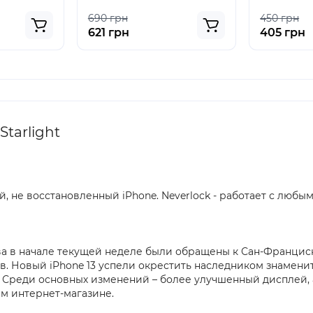
690 грн
450 грн
621 грн
405 грн
tarlight
, не восстановленный iPhone. Neverlock - работает с люб
а в начале текущей неделе были обращены к Сан-Франциск
. Новый iPhone 13 успели окрестить наследником знаменит
 Среди основных изменений – более улучшенный дисплей, 
м интернет-магазине.