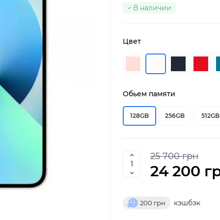
В наличии
Цвет
Обьем памяти
128GB
256GB
512GB
25 700 грн
24 200 г
кэшбэк
200
грн