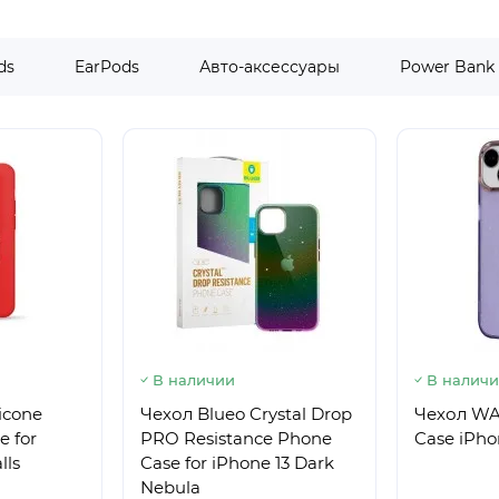
ds
EarPods
Авто-аксессуары
Power Bank
В наличии
В налич
icone
Чехол Blueo Crystal Drop
Чехол WA
e for
PRO Resistance Phone
Case iPho
lls
Case for iPhone 13 Dark
Nebula