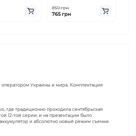
850 грн
850
765 грн
765
ым оператором Украины и мира. Комплектация
о, где традиционно проходила сентябрьская
ой 12-той серии, и на презентации было
аккумулятор и абсолютно новый режим съемки.