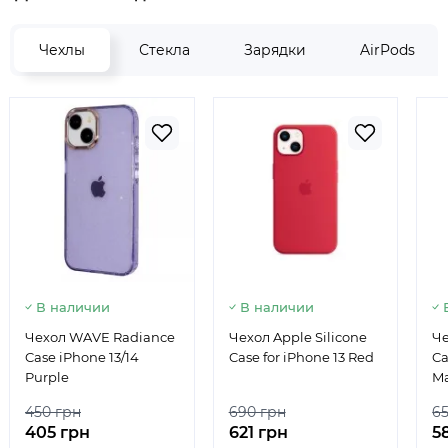
Чехлы
Стекла
Зарядки
AirPods
В наличии
В наличии
Чехол WAVE Radiance
Чехол Apple Silicone
Че
Case iPhone 13/14
Case for iPhone 13 Red
Ca
Purple
Ma
450 грн
690 грн
6
405 грн
621 грн
5