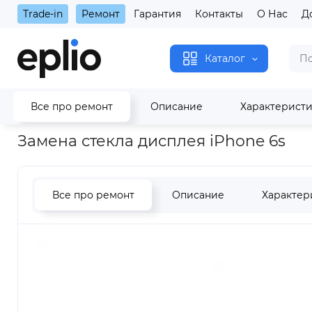
Trade-in
Ремонт
Гарантия
Контакты
О Нас
Д
Каталог
Все про ремонт
Описание
Характерист
Главная
Замена стекла дисплея iPhone 6s
Замена стекла дисплея iPhone 6s
Все про ремонт
Описание
Характер