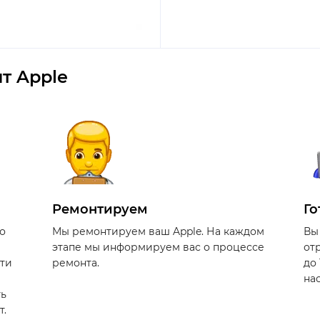
т Apple
Ремонтируем
Го
о
Мы ремонтируем ваш Apple. На каждом
Вы
этапе мы информируем вас о процессе
от
сти
ремонта.
до
на
ть
т.