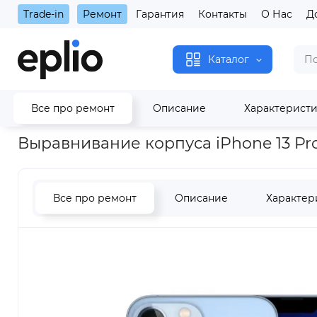
Trade-in
Ремонт
Гарантия
Контакты
О Нас
Д
Каталог
Все про ремонт
Описание
Характерист
Главная
Выравнивание корпуса iPhone 13 Pro Max
Выравнивание корпуса iPhone 13 Pr
Все про ремонт
Описание
Характер