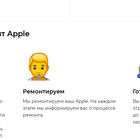
т Apple
Ремонтируем
Го
о
Мы ремонтируем ваш Apple. На каждом
Вы
этапе мы информируем вас о процессе
от
сти
ремонта.
до
на
ть
т.