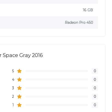
16 GB
Radeon Pro 450
r Space Gray 2016
5
0
4
0
3
0
2
0
1
0