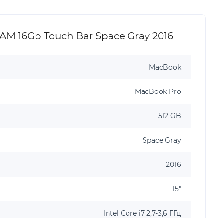
AM 16Gb Touch Bar Space Gray 2016
MacBook
MacBook Pro
512 GB
Space Gray
2016
15"
Intel Core i7 2,7-3,6 ГГц