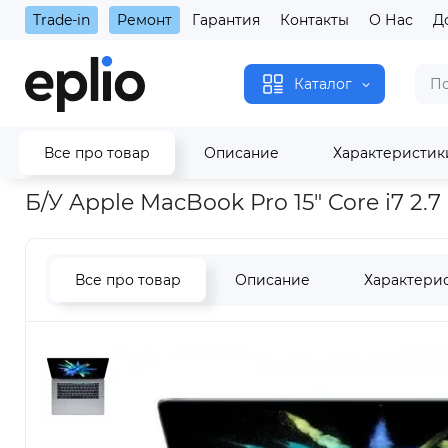
Trade-in
Ремонт
Гарантия
Контакты
О Нас
Д
Каталог
Все про товар
Описание
Характеристик
Главная
Б/У Apple MacBook Pro 15" Core i7 2.7 GHz SSD 512Gb
Б/У Apple MacBook Pro 15" Core i7 2
Все про товар
Описание
Характери