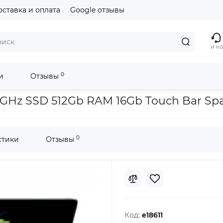
оставка и оплата
Google отзывы
и к
0
и
Отзывы
 RAM 16Gb Touch Bar Space Gray 2016
.7 GHz SSD 512Gb RAM 16Gb Touch Bar Sp
0
стики
Отзывы
Код:
e18611