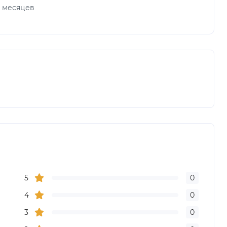
х месяцев
5
0
4
0
3
0