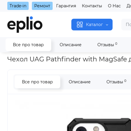
Trade-in
Ремонт
Гарантия
Контакты
О Нас
Д
Каталог
0
Все про товар
Описание
Отзывы
Главная
Чехол UAG Pathfinder with MagSafe для Apple iPhone
Чехол UAG Pathfinder with MagSafe д
0
Все про товар
Описание
Отзывы