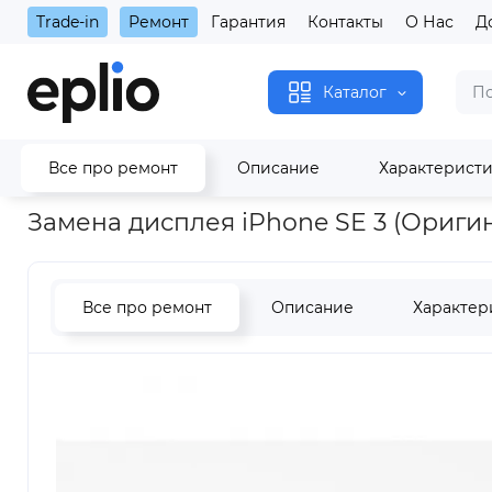
Trade-in
Ремонт
Гарантия
Контакты
О Нас
Д
Каталог
Все про ремонт
Описание
Характерист
Главная
Замена дисплея iPhone SE 3 (Оригинал с гарантией
Замена дисплея iPhone SE 3 (Оригин
Все про ремонт
Описание
Характер