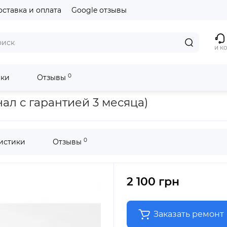
оставка и оплата
Google отзывы
и к
0
ики
Отзывы
 3 месяца)
ал с гарантией 3 месяца)
0
истики
Отзывы
2 100 грн
Заказать ремонт