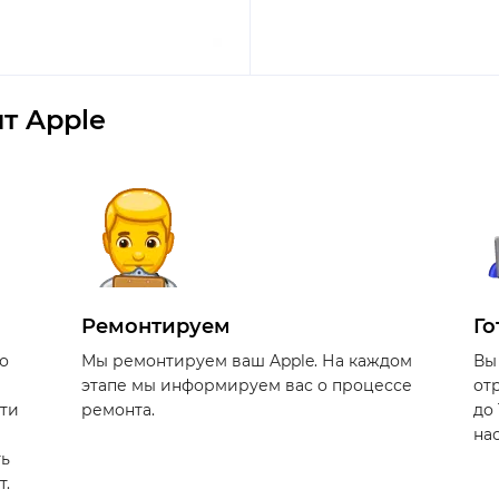
т Apple
Ремонтируем
Го
о
Мы ремонтируем ваш Apple. На каждом
Вы
этапе мы информируем вас о процессе
от
сти
ремонта.
до
на
ть
т.