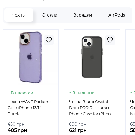
Чехлы
Стекла
Зарядки
AirPods
В наличии
В наличии
Чехол WAVE Radiance
Чехол Blueo Crystal
Че
Case iPhone 13/14
Drop PRO Resistance
Ca
Purple
Phone Case for iPhone
Ma
13 Grey
450 грн
690 грн
6
405 грн
621 грн
5