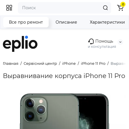
0
Все про ремонт
Описание
Характеристики
Помощь
и консультация
Главная
Сервісний центр
iPhone
iPhone 11 Pro
Выравнив
Выравнивание корпуса iPhone 11 Pro