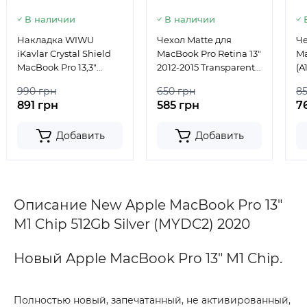
В наличии
В наличии
Накладка WIWU
Чехол Matte для
Че
iKavlar Crystal Shield
MacBook Pro Retina 13"
Ma
MacBook Pro 13,3"
2012-2015 Transparent
(A
2020/2022
2056
Bl
990 грн
650 грн
8
891 грн
585 грн
7
Добавить
Добавить
Описание New Apple MacBook Pro 13"
M1 Chip 512Gb Silver (MYDC2) 2020
Новый Apple MacBook Pro 13" M1 Chip.
Полностью новый, запечатанный, не активированный,