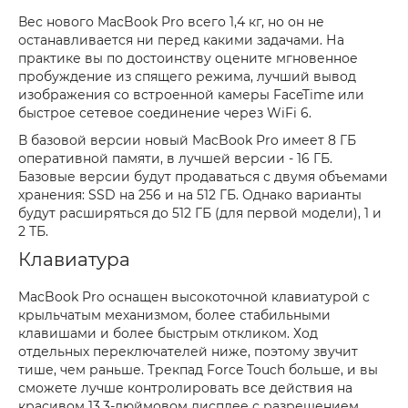
Вес нового MacBook Pro всего 1,4 кг, но он не
останавливается ни перед какими задачами. На
практике вы по достоинству оцените мгновенное
пробуждение из спящего режима, лучший вывод
изображения со встроенной камеры FaceTime или
быстрое сетевое соединение через WiFi 6.
В базовой версии новый MacBook Pro имеет 8 ГБ
оперативной памяти, в лучшей версии - 16 ГБ.
Базовые версии будут продаваться с двумя объемами
хранения: SSD на 256 и на 512 ГБ. Однако варианты
будут расширяться до 512 ГБ (для первой модели), 1 и
2 ТБ.
Клавиатура
MacBook Pro оснащен высокоточной клавиатурой с
крыльчатым механизмом, более стабильными
клавишами и более быстрым откликом. Ход
отдельных переключателей ниже, поэтому звучит
тише, чем раньше. Трекпад Force Touch больше, и вы
сможете лучше контролировать все действия на
красивом 13,3-дюймовом дисплее с разрешением