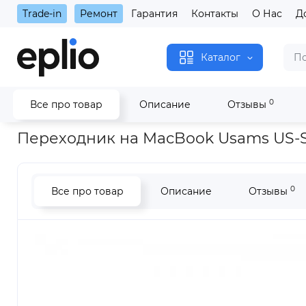
Trade-in
Ремонт
Гарантия
Контакты
О Нас
Д
Каталог
0
Все про товар
Описание
Отзывы
Главная
Аксессуары
Переходники MacBook
Переходник
Переходник на MacBook Usams US-SJ1
0
Все про товар
Описание
Отзывы