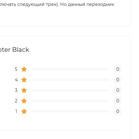
ключать следующий трек). Но данный переходник
ter Black
5
0
4
0
3
0
2
0
1
0