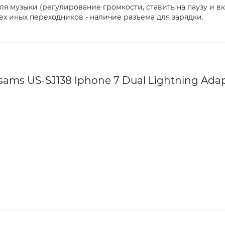
я музыки (регулирование громкости, ставить на паузу и в
сех иных переходников - наличие разъема для зарядки.
ms US-SJ138 Iphone 7 Dual Lightning Adap