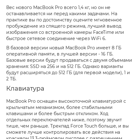
Вес нового MacBook Pro всего 1,4 кг, но он не
останавливается ни перед какими задачами. На
практике вы по достоинству оцените мгновенное
пробуждение из спящего режима, лучший вывод
изображения со встроенной камеры FaceTime или
быстрое сетевое соединение через WiFi 6.
В базовой версии новый MacBook Pro имеет 8 ГБ
оперативной памяти, в лучшей версии - 16 ГБ.
Базовые версии будут продаваться с двумя объемами
хранения: SSD на 256 и на 512 ГБ. Однако варианты
будут расширяться до 512 ГБ (для первой модели), 1 и
2 ТБ.
Клавиатура
MacBook Pro оснащен высокоточной клавиатурой с
крыльчатым механизмом, более стабильными
клавишами и более быстрым откликом. Ход
отдельных переключателей ниже, поэтому звучит
тише, чем раньше. Трекпад Force Touch больше, и вы
сможете лучше контролировать все действия на
красивом 13,3-дюймовом дисплее с разрешением