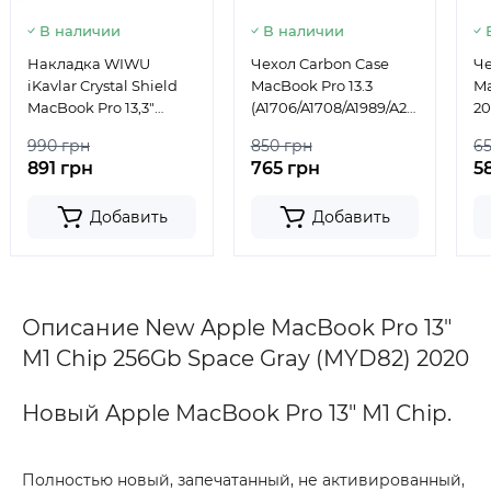
В наличии
В наличии
Накладка WIWU
Чехол Carbon Case
Че
iKavlar Crystal Shield
MacBook Pro 13.3
Ma
MacBook Pro 13,3"
(A1706/A1708/A1989/A2159/A2289/A
2020/2022
Black
990 грн
850 грн
6
891 грн
765 грн
5
Добавить
Добавить
Описание New Apple MacBook Pro 13"
M1 Chip 256Gb Space Gray (MYD82) 2020
Новый Apple MacBook Pro 13" M1 Chip.
Полностью новый, запечатанный, не активированный,