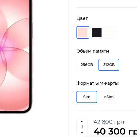
Цвет
Обьем памяти
256GB
512GB
Формат SIM-карты:
Sim
eSim
42 800 грн
40 300 г