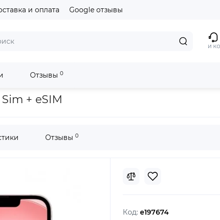
оставка и оплата
Google отзывы
и к
0
и
Отзывы
+ eSIM
 Sim + eSIM
0
стики
Отзывы
Код:
e197674