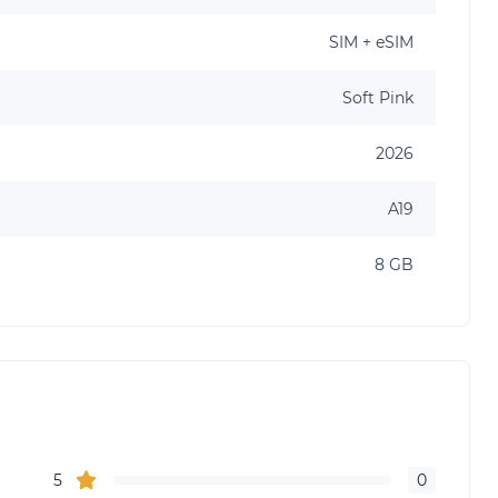
SIM + eSIM
Soft Pink
2026
A19
8 GB
5
0