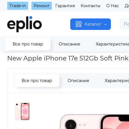
Trade-in
Ремонт
Гарантия
Контакты
О Нас
Д
Каталог
Все про товар
Описание
Характеристик
Главная
iPhone
New Apple iPhone 17e 512Gb Soft Pink Sim 
New Apple iPhone 17e 512Gb Soft Pink
Все про товар
Описание
Характери