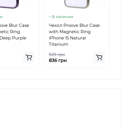
ии
В наличии
В 
ove Blur Case
Чехол Proove Blur Case
Чех
etic Ring
with Magnetic Ring
wit
 Deep Purple
iPhone 15 Natural
iPho
Titanium
929 грн
929
836 грн
836