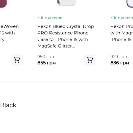
В наличии
В налич
ineWoven
Чехол Blueo Crystal Drop
Чехол Pro
15 with
PRO Resistance Phone
with Magn
ry
Case for iPhone 15 with
iPhone 15
MagSafe Glitter
Transparent
950 грн
929 грн
855 грн
836 грн
Black