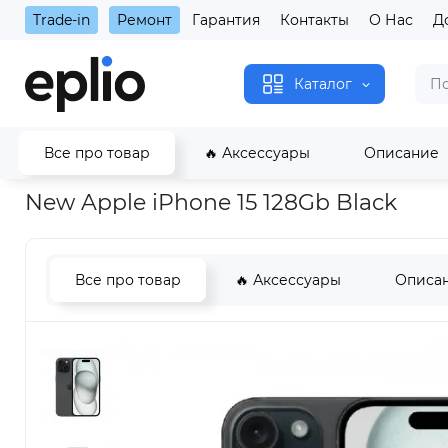
Trade-in
Ремонт
Гарантия
Контакты
О Нас
Д
Каталог
Все про товар
🔥 Аксессуары
Описание
Главная
iPhone
iPhone 15
New Apple iPhone 15 128Gb Bla
New Apple iPhone 15 128Gb Black
Все про товар
🔥 Аксессуары
Описа