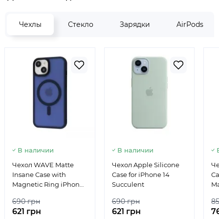
Чехлы
Стекло
Зарядки
AirPods
В наличии
В наличии
Чехол WAVE Matte
Чехол Apple Silicone
Че
Insane Case with
Case for iPhone 14
Ca
Magnetic Ring iPhone
Succulent
Ma
13/14 Midnight Blue
690 грн
690 грн
8
621 грн
621 грн
7