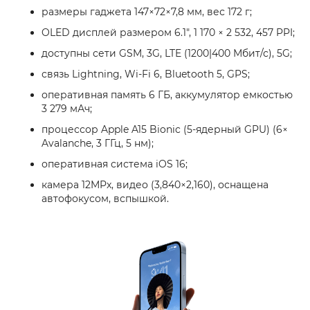
размеры гаджета 147×72×7,8 мм, вес 172 г;
OLED дисплей размером 6.1", 1 170 × 2 532, 457 PPI;
доступны сети GSM, 3G, LTE (1200|400 Мбит/с), 5G;
связь Lightning, Wi-Fi 6, Bluetooth 5, GPS;
оперативная память 6 ГБ, аккумулятор емкостью
3 279 мАч;
процессор Apple A15 Bionic (5-ядерный GPU) (6×
Avalanche, 3 ГГц, 5 нм);
оперативная система iOS 16;
камера 12MPx, видео (3,840×2,160), оснащена
автофокусом, вспышкой.