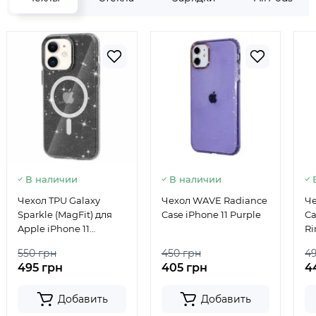
В наличии
В наличии
Чехол TPU Galaxy
Чехол WAVE Radiance
Че
Sparkle (MagFit) для
Case iPhone 11 Purple
Ca
Apple iPhone 11
Ri
Black+Glitter
Pi
550 грн
450 грн
4
495 грн
405 грн
4
Добавить
Добавить