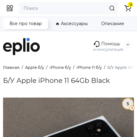
0
Все про товар
🔥 Аксессуары
Описание
Помощь
и консультация
Главная
Apple б/у
iPhone б/у
iPhone 11 б/у
Б/У Apple iPho
Б/У Apple iPhone 11 64Gb Black
5
9