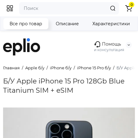
0
Все про товар
Описание
Характеристики
Помощь
и консультация
Главная
Apple б/у
iPhone б/у
iPhone 15 Pro б/у
Б/У Apple 
Б/У Apple iPhone 15 Pro 128Gb Blue
Titanium SIM + eSIM