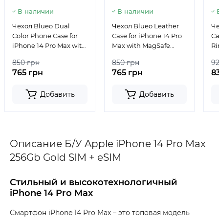
В наличии
В наличии
Чехол Blueo Dual
Чехол Blueo Leather
Че
Color Phone Case for
Case for iPhone 14 Pro
Ca
iPhone 14 Pro Max with
Max with MagSafe
Ri
MagSafe White
Black
Mi
850 грн
850 грн
9
765 грн
765 грн
8
Добавить
Добавить
Описание Б/У Apple iPhone 14 Pro Max
256Gb Gold SIM + eSIM
Стильный и высокотехнологичный
iPhone 14 Pro Max
Смартфон iPhone 14 Pro Max – это топовая модель