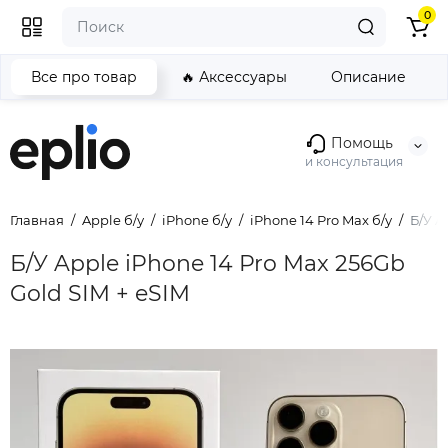
0
Все про товар
🔥 Аксессуары
Описание
Помощь
и консультация
Главная
Apple б/у
iPhone б/у
iPhone 14 Pro Max б/у
Б/У A
Б/У Apple iPhone 14 Pro Max 256Gb
Gold SIM + eSIM