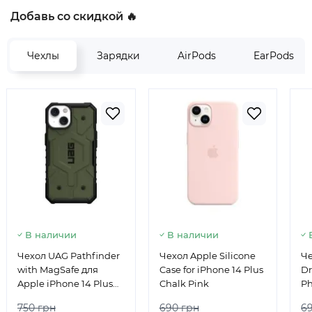
Добавь со скидкой 🔥
Чехлы
Зарядки
AirPods
EarPods
В наличии
В наличии
Чехол UAG Pathfinder
Чехол Apple Silicone
Че
with MagSafe для
Case for iPhone 14 Plus
Dr
Apple iPhone 14 Plus
Chalk Pink
Ph
Green
14
750 грн
690 грн
6