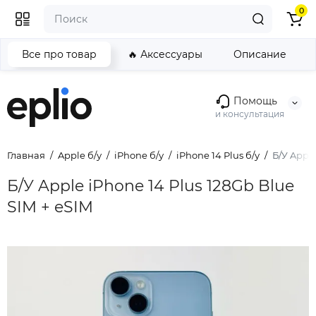
0
Все про товар
🔥 Аксессуары
Описание
Помощь
и консультация
Главная
Apple б/у
iPhone б/у
iPhone 14 Plus б/у
Б/У Apple
Б/У Apple iPhone 14 Plus 128Gb Blue
SIM + eSIM