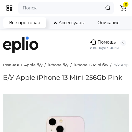
0
Все про товар
🔥 Аксессуары
Описание
Помощь
и консультация
Главная
Apple б/у
iPhone б/у
iPhone 13 Mini б/у
Б/У Apple
Б/У Apple iPhone 13 Mini 256Gb Pink