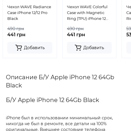
Чехол WAVE Radiance
Чехол WAVE Colorful
Че
Case iPhone 12/12 Pro
Case with Magnetic
Ca
Black
Ring (TPU) iPhone 12
Ri
Pro Light Purple
Li
490 грн
490 грн
5
441 грн
441 грн
5
Добавить
Добавить
Описание Б/У Apple iPhone 12 64Gb
Black
Б/У Apple iPhone 12 64Gb Black
iPhone был в использовании минимальный срок,
никогда не был в ремонте, все детали на 100%
оригинальные. Внешнее состояние телефона