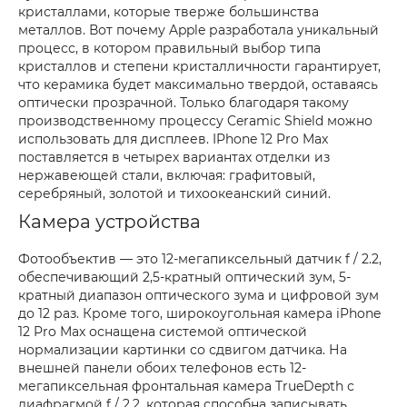
кристаллами, которые тверже большинства
металлов. Вот почему Apple разработала уникальный
процесс, в котором правильный выбор типа
кристаллов и степени кристалличности гарантирует,
что керамика будет максимально твердой, оставаясь
оптически прозрачной. Только благодаря такому
производственному процессу Ceramic Shield можно
использовать для дисплеев. IPhone 12 Pro Max
поставляется в четырех вариантах отделки из
нержавеющей стали, включая: графитовый,
серебряный, золотой и тихоокеанский синий.
Камера устройства
Фотообъектив — это 12-мегапиксельный датчик f / 2.2,
обеспечивающий 2,5-кратный оптический зум, 5-
кратный диапазон оптического зума и цифровой зум
до 12 раз. Кроме того, широкоугольная камера iPhone
12 Pro Max оснащена системой оптической
нормализации картинки со сдвигом датчика. На
внешней панели обоих телефонов есть 12-
мегапиксельная фронтальная камера TrueDepth с
диафрагмой f / 2.2, которая способна записывать