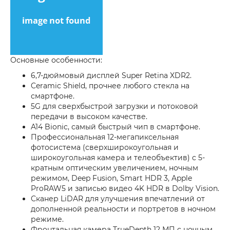
Основные особенности:
6,7-дюймовый дисплей Super Retina XDR2.
Ceramic Shield, прочнее любого стекла на
смартфоне.
5G для сверхбыстрой загрузки и потоковой
передачи в высоком качестве.
A14 Bionic, самый быстрый чип в смартфоне.
Профессиональная 12-мегапиксельная
фотосистема (сверхширокоугольная и
широкоугольная камера и телеобъектив) с 5-
кратным оптическим увеличением, ночным
режимом, Deep Fusion, Smart HDR 3, Apple
ProRAW5 и записью видео 4K HDR в Dolby Vision.
Сканер LiDAR для улучшения впечатлений от
дополненной реальности и портретов в ночном
режиме.
Фронтальная камера TrueDepth 12 МП с ночным