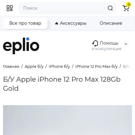
0
Все про товар
🔥 Аксессуары
Описание
Помощь
и консультация
Главная
Apple б/у
iPhone б/у
iPhone 12 Pro Max б/у
Б/У A
Б/У Apple iPhone 12 Pro Max 128Gb
Gold