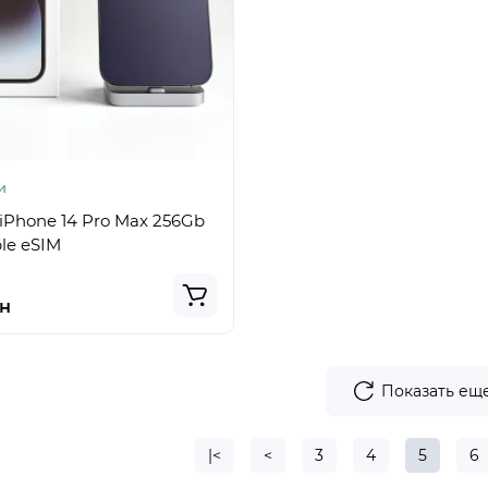
и
 iPhone 14 Pro Max 256Gb
le eSIM
рн
Показать ещ
|<
<
3
4
5
6