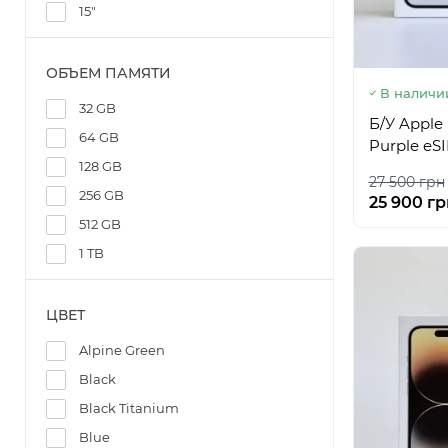
15"
ОБЪЕМ ПАМЯТИ
В наличи
32 GB
Б/У Apple
64 GB
Purple eS
128 GB
27 500 грн
256 GB
25 900 гр
512 GB
1 TB
ЦВЕТ
Alpine Green
Black
Black Titanium
Blue