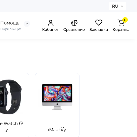
RU
0
Помощь
онсультация
Кабинет
Сравнение
Закладки
Корзина
e Watch б/
у
iMac б/у