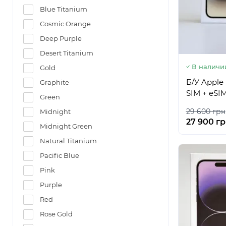
Blue Titanium
Cosmic Orange
Deep Purple
Desert Titanium
В наличи
Gold
Б/У Apple
Graphite
SIM + eSI
Green
29 600 грн
Midnight
27 900 г
Midnight Green
Natural Titanium
Pacific Blue
Pink
Purple
Red
Rose Gold