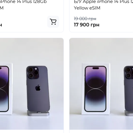
iPhone 14 Plus 128Gb
Б/У Apple iPhone 14 Plus 
IM
Yellow eSIM
19 000 грн
н
17 900 грн