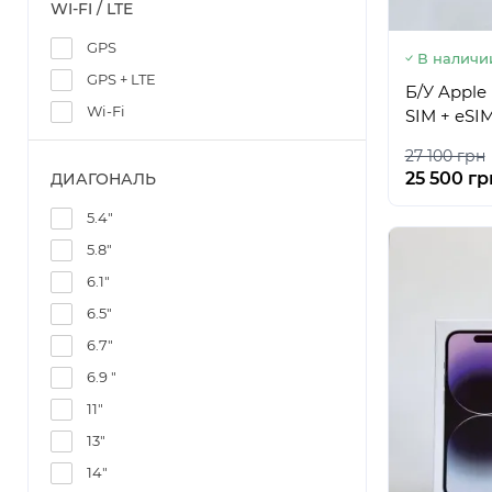
WI-FI / LTE
GPS
В наличи
GPS + LTE
Б/У Apple 
Wi-Fi
SIM + eSI
27 100 грн
25 500 гр
ДИАГОНАЛЬ
5.4"
5.8"
6.1"
6.5"
6.7"
6.9 "
11"
13"
14"