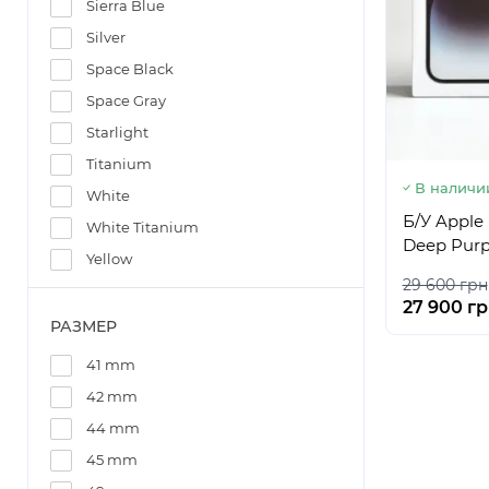
Sierra Blue
Silver
Space Black
Space Gray
Starlight
Titanium
В наличи
White
Б/У Apple
White Titanium
Deep Purp
Yellow
29 600 грн
27 900 г
РАЗМЕР
41 mm
42 mm
44 mm
45 mm