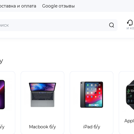
оставка и оплата
Google отзывы
и к
у
Appl
б/у
Macbook б/у
iPad б/у