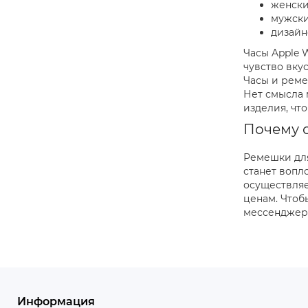
женски
мужски
дизайн
Часы Apple 
чувство вку
Часы и реме
Нет смысла 
изделия, чт
Почему с
Ремешки для
станет вопл
осуществляе
ценам. Чтоб
мессенджере
Информация