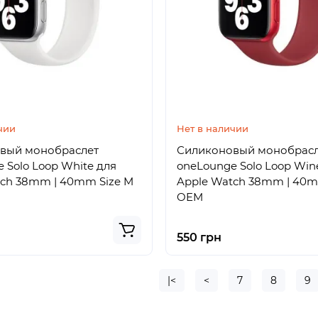
чии
Нет в наличии
вый монобраслет
Силиконовый монобрас
 Solo Loop White для
oneLounge Solo Loop Win
tch 38mm | 40mm Size M
Apple Watch 38mm | 40m
OEM
550 грн
|<
<
7
8
9