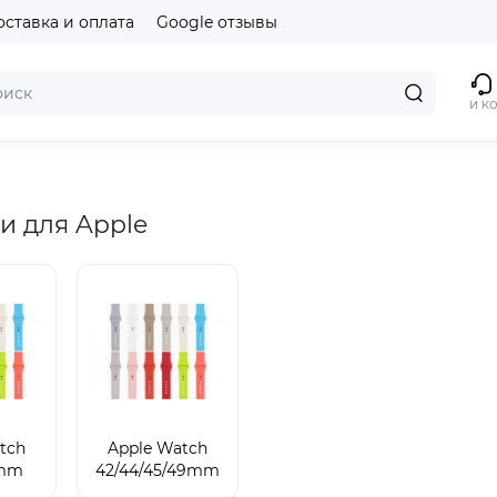
оставка и оплата
Google отзывы
и к
 для Apple
tch
Apple Watch
1mm
42/44/45/49mm