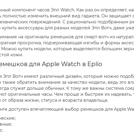
ный компонент часов Эпл Watch. Как раз он определяет, как
 полностью изменить внешний вид гаджета. Он защищает о
еханических повреждений. С рационально подобранным ре
 купить аксессуары для разных моделей Эпл Вотч, даже уж
имание на оригиналы ремешков для смарт-вотч из натура
уратная просрочка, подчеркивающая изгибы и формы аксес
. Можно купить модели, которые выделяются большим зерном
той кожи.
мешков для Apple Watch в Eplio
 Эпл Вотч имеют различный дизайн, который можно подоб
 также обратить внимание за качество модели, ведь это в
гда служат дольше обычных. К тому же важны система соед
ют оригинальные часы. Чем проще и быстрее их надевать, 
от образа жизни, статуса и возраста владельца.
нте доступен впечатляющий выбор ремешков для Apple Wat
ческие;
вные;
е;