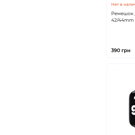
Нет в нали
Ремешок д
42/44mm S
390 грн