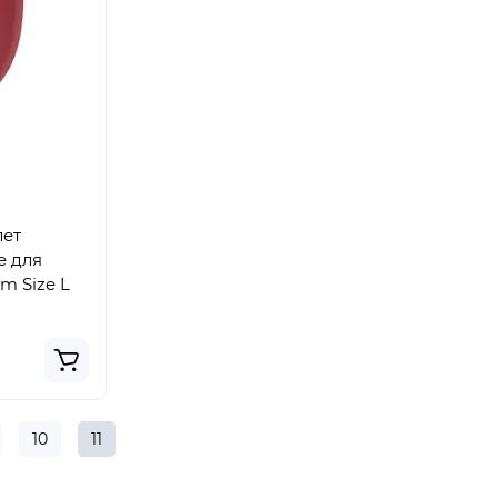
лет
e для
m Size L
10
11