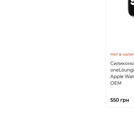
Нет в нали
Силиконо
oneLounge
Apple Wa
OEM
550 грн