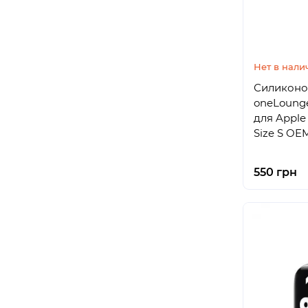
Нет в нали
Силиконо
oneLounge
для Appl
Size S OE
550 грн