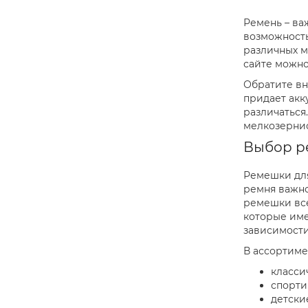
Ремень – важ
возможность
различных м
сайте можно
Обратите вн
придает акк
различаться
мелкозернис
Выбор ре
Ремешки для
ремня важно
ремешки все
которые име
зависимости 
В ассортиме
класси
спорти
детски